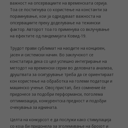
важност на опсервациите на временската серија.
Тоа се постигнува со користење на константи за
порамнување, кои ја одредуваат важноста на
опсервациите преку доделување на тежински
фактор. Авторот тоа го применува со вклучување
на ефектите од пандемијата Ковид-19.
Трудот прави сублимат на наодите на концизен,
јасен и системски начин. Во заклучокот се
констатира дека со цел успешно интегрирање на
методот на временски серии во деловната анализа,
друштвата за осигурување треба да се ориентираат
кон користење на обработка на големи податоци и
машинско учење. Овој пристап, без сомнение ќе
придонесе за подобри перформанси, поголема
оптимизација, конкурентска предност и подобри
очекувања за иднината.
Целта на конкурсот е да послужи како стимулација
со која би придонела за зголемување на бројот и