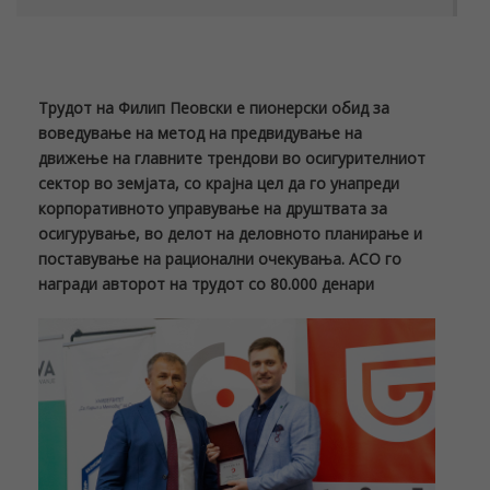
Трудот на Филип Пеовски е пионерски обид за
воведување на метод на предвидување на
движење на главните трендови во осигурителниот
сектор во земјата, со крајна цел да го унапреди
корпоративното управување на друштвата за
осигурување, во делот на деловното планирање и
поставување на рационални очекувања. АСО го
награди авторот на трудот со 80.000 денари