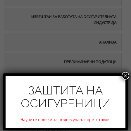
ИЗВЕШТАИ ЗА РАБОТАТА НА ОСИГУРИТЕЛНАТА
ИНДУСТРИЈА
АНАЛИЗА
ПРЕЛИМИНАРНИ ПОДАТОЦИ
×
ФИНАСИСКА СТАБИЛНОСТ
ЗАШТИТА НА
ОСИГУРЕНИЦИ
IIIQ2018 – Извештај за содржината и обемот на
Научете повеќе за поднесување претставки
работа на осигурително брокерските друштва за