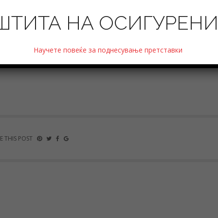
АРИ 17, 2020
ШТИТА НА ОСИГУРЕН
IIQ2019 – Извештај за содржината и обемот на работа на осигури
Научете повеќе за поднесување претставки
09.2019
E THIS POST