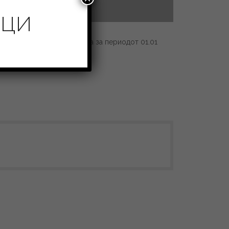
ИЦИ
телно брокерските друштва за периодот 01.01