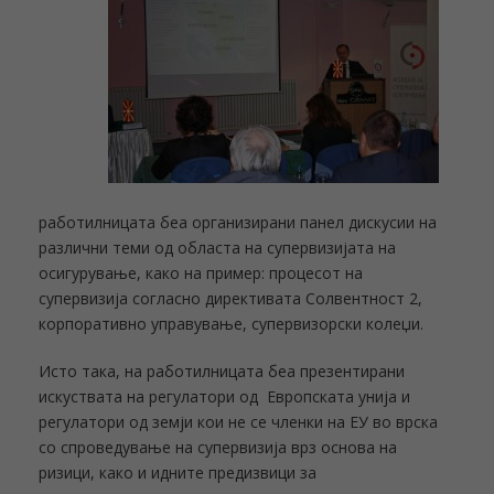
работилницата беа организирани панел дискусии на
различни теми од областа на супервизијата на
осигурување, како на пример: процесот на
супервизија согласно директивата Солвентност 2,
корпоративно управување, супервизорски колеџи.
Исто така, на работилницата беа презентирани
искуствата на регулатори од Европската унија и
регулатори од земји кои не се членки на ЕУ во врска
со спроведување на супервизија врз основа на
ризици, како и идните предизвици за