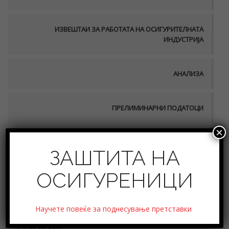
ИЗВЕШТАИ ЗА РАБОТАТА НА ОСИГУРИТЕЛНАТА
ИНДУСТРИЈА
АНАЛИЗА
ПРЕЛИМИНАРНИ ПОДАТОЦИ
×
ФИНАСИСКА СТАБИЛНОСТ
ЗАШТИТА НА
ОСИГУРЕНИЦИ
Извештаj за обемот и содржината на работа на
Научете повеќе за поднесување претставки
Осигурително брокерските друштва за периодот