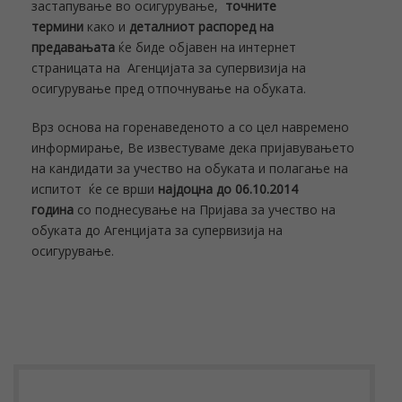
застапување во осигурување,
точните
термини
како и
деталниот распоред на
предавањата
ќе биде објавен на интернет
страницата на Агенцијата за супервизија на
осигурување пред отпочнување на обуката.
Врз основа на горенаведеното а со цел навремено
информирање, Ве известуваме дека пријавувањето
на кандидати за учество на обуката и полагање на
испитот ќе се врши
најдоцна до 06.10.2014
година
со поднесување на Пријава за учество на
обуката до Агенцијата за супервизија на
осигурување.