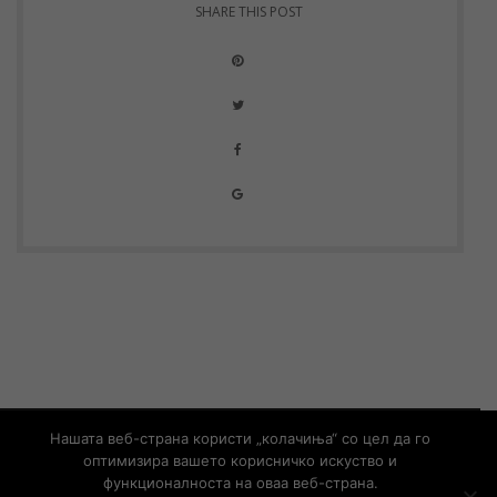
SHARE THIS POST
© Copyright 2019 – Developed by
UNET
Нашата веб-страна користи „колачиња“ со цел да го
оптимизира вашето корисничко искуство и
Контакт
Информации од јавен карактер
функционалноста на оваа веб-страна.