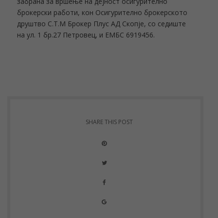
забрана за вршење на дејност осигурително
брокерски работи, кон Осигурително брокерското
друштво С.Т.М Брокер Плус АД Скопје, со седиште
на ул. 1 бр.27 Петровец, и ЕМБС 6919456.
SHARE THIS POST