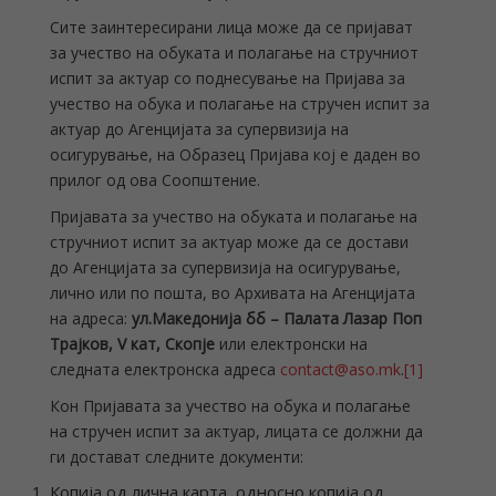
Сите заинтересирани лица може да се пријават
за учество на обуката и полагање на стручниот
испит за актуар со поднесување на Пријава за
учество на обука и полагање на стручен испит за
актуар до Агенцијата за супервизија на
осигурување, на Образец Пријава кој е даден во
прилог од ова Соопштение.
Пријавата за учество на обуката и полагање на
стручниот испит за актуар може да се достави
до Агенцијата за супервизија на осигурување,
лично или по пошта, во Архивата на Агенцијата
на адреса:
ул.Македонија бб – Палата Лазар Поп
Трајков, V кат, Скопје
или електронски на
следната електронска адреса
contact@aso.mk
.
[1]
Кон Пријавата за учество на обука и полагање
на стручен испит за актуар, лицата се должни да
ги достават следните документи:
Копија од лична карта, односно копија од