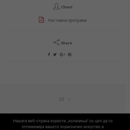
Client
Наставна програма
Share
© Copyright 2019 – Developed by
UNET
Нашата веб-страна користи „колачиња“ со цел да го
оптимизира вашето корисничко искуство и
Контакт
Информации од јавен карактер