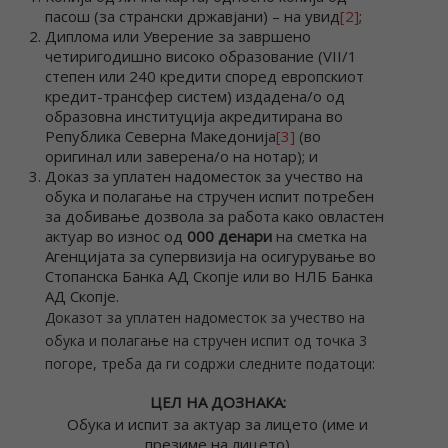
пасош (за странски државјани) – на увид
[2]
;
Диплома или Уверение за завршено
четиригодишно високо образование (VII/1
степен или 240 кредити според европскиот
кредит-трансфер систем) издадена/о од
образовна институција акредитирана во
Република Северна Македонија
[3]
(во
оригинал или заверена/о на нотар); и
Доказ за уплатен надоместок за учество на
обука и полагање на стручен испит потребен
за добивање дозвола за работа како овластен
актуар во износ од
000 денари
на сметка на
Агенцијата за супервизија на осигурување во
Стопанска Банка АД Скопје или во НЛБ Банка
АД Скопје.
Доказот за уплатен надоместок за учество на
обука и полагање на стручен испит од точка 3
погоре, треба да ги содржи следните податоци:
ЦЕЛ НА ДОЗНАКА:
Обука и испит за актуар за лицето (име и
презиме на лицето)