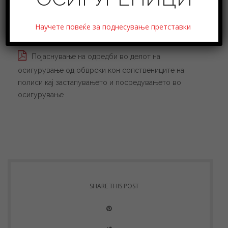
Научете повеќе за поднесување претставки
Појаснување на одредби во делот на
осигурување од обврски кон сопствениците на
полиси кај застапувањето и посредувањето во
осигурување
SHARE THIS POST