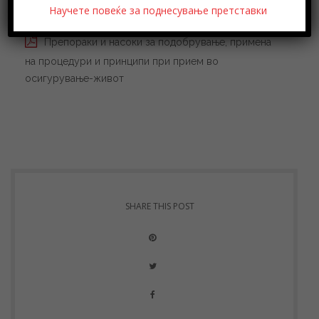
Научете повеќе за поднесување претставки
Препораки и насоки за подобрување, примена
на процедури и принципи при прием во
осигурување-живот
SHARE THIS POST