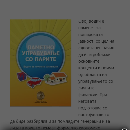
Овој водич е
наменет за
пошироката
јавност, со цел на
едноставен начин
да ѝ ги доближи
основните
концепти и поими
од областа на
управувањето со
личните
финансии. При
неговата
подготовка се
настојуваше тој
да биде разбирлив и за помладите генерации и за
лицата коишто немаат формално економско