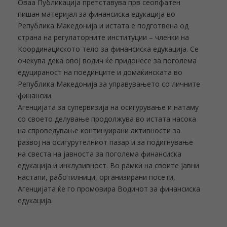
Оваа Публикација претставува прв сеопфатен
пишан материјал за финансиска едукација во
Република Македонија и истата е подготвена од
страна на регулаторните институции – членки на
Координациското тело за финансиска едукација. Се
очекува дека овој водич ќе придонесе за поголема
едуцираност на поединците и домаќинската во
Република Македонија за управувањето со личните
финансии.
Агенцијата за супервизија на осигурување и натаму
со своето делување продолжува во истата насока
на спроведување континуирани активности за
развој на осигурутелниот пазар и за подигнување
на свеста на јавноста за поголема финансиска
едукација и инклузивност. Во рамки на своите јавни
настапи, работилници, организирани посети,
Агенцијата ќе го промовира Водичот за финансиска
едукација.