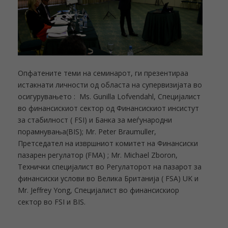
Опфатените теми на семинарот, ги презентираа
истакнати личности од областа на супервизијата во
осигурувањето : Ms. Gunilla Lofvendahl, Специјалист
во финансискиот сектор од Финансискиот инсистут
за стабилност ( FSI) и Банка за меѓународни
порамнувања(BIS); Mr. Peter Braumuller,
Претседател на извршниот комитет на Финансиски
пазарен регулатор (FMA) ; Mr. Michael Zboron,
Технички специјалист во Регулаторот на пазарот за
финансиски услови во Велика Британија ( FSA) UK и
Mr. Jeffrey Yong, Специјалист во финансискиор
сектор во FSI и BIS.