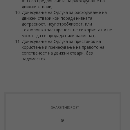
АСО со предлог листа на расходување на
движни ствари,
Донесување на Одлука за расходување на
движни ствари кои поради нивната
дотраеност, неупотребливост, или
технолошка застареност не се користат и не
можат да се продадат или разменат,
Донесување на Одлука за престанок на
користење и пренесување на правото на
сопственост на движни ствари, без
надоместок.
SHARE THIS POST