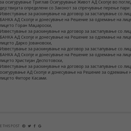
за осигурување Триглав Осигурување Живот АД Скопје во погле
дејствијата определени со Законот за спречување перење пари
Известување за раскинување на договор за застапување со ли
БАНКА АД Скопје и донесување на Решение за одземање на лице
лицето Горан Маџароски,
Известување за раскинување на договор за застапување со лиц
БАНКА АД Скопје и донесување на Решение за одземање на лице
лицето Дарко Јовановски,
Известување за раскинување на договор за застапување со лиц
БАНКА АД Скопје и донесување на Решение за одземање на лице
лицето Христијан Деспотовски,
Известување за раскинување на договор за застапување со ли
осигурување АД Скопје и донесување на Решение за одземање н
лицето Фиторе Касами.
E THIS POST