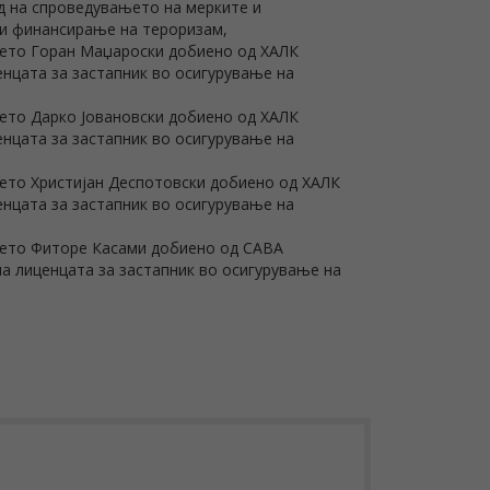
д на спроведувањето на мерките и
 и финансирање на тероризам,
цето Горан Маџароски добиено од ХАЛК
нцата за застапник во осигурување на
ето Дарко Јовановски добиено од ХАЛК
нцата за застапник во осигурување на
ето Христијан Деспотовски добиено од ХАЛК
нцата за застапник во осигурување на
цето Фиторе Касами добиено од САВА
а лиценцата за застапник во осигурување на