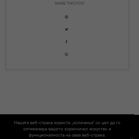
SHARE THIS POST
© Copyright 2019 – Developed by
UNET
Нашата веб-страна користи „колачиња“ со цел да го
оптимизира вашето корисничко искуство и
Информации од јавен карактер
Контакт
функционалноста на оваа веб-страна.