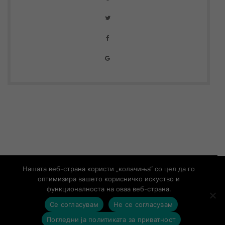
© Copyright 2019 – Developed by
UNET
Нашата веб-страна користи „колачиња“ со цел да го
оптимизира вашето корисничко искуство и
Контакт
Информации од јавен карактер
функционалноста на оваа веб-страна.
Се согласувам
Не се согласувам
contact@aso.mk
Погледни ја политиката за приватност