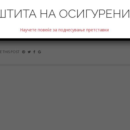
осигурување ГРАВЕ, Скопје на лицето Марко Микиќ.
ШТИТА НА ОСИГУРЕН
Научете повеќе за поднесување претставки
E THIS POST