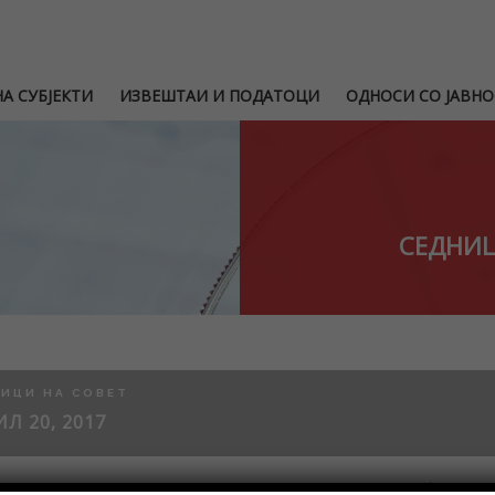
А СУБЈЕКТИ
ИЗВЕШТАИ И ПОДАТОЦИ
ОДНОСИ СО ЈАВНО
СЕДНИЦ
ИЦИ НА СОВЕТ
Л 20, 2017
Решение за вршење на функцијата Извршен член на Одборот на