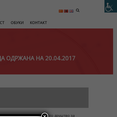
СТ
ОБУКИ
КОНТАКТ
А ОДРЖАНА НА 20.04.2017
×
 директори во Акционерското друштво за