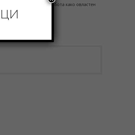
за добивање дозвола за работа како овластен
ИЦИ