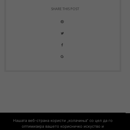
SHARE THIS POST
© Copyright 2019 – Developed by
UNET
Нашата веб-страна користи „колачиња“ со цел да го
оптимизира вашето корисничко искуство и
Контакт
Информации од јавен карактер