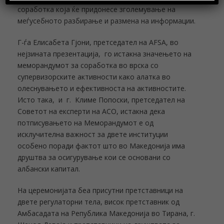
соработка која ќе придонесе зголемување на
меѓусебното разбирање и размена на информации.
Г-ѓа Елисабета Гјони, претседател на AFSA, во
нејзината презентација, го истакна значењето на
меморандумот за соработка во врска со
супервизорските активности како алатка во
олеснувањето и ефективноста на активностите.
Исто така, и г. Климе Попоски, претседател на
Советот на експерти на АСО, истакна дека
потписувањето на Меморандумот е од
исклучителна важност за двете институции
особено поради фактот што во Македонија има
друштва за осигурување кои се основани со
албански капитал.
На церемонијата беа присутни претставници на
двете регулаторни тела, висок претставник од
Амбасадата на Република Македонија во Тирана, г.