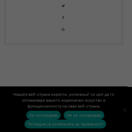
© Copyright 2019 – Developed by
UNET
Нашата веб-страна користи „колачиња“ со цел да го
оптимизира вашето корисничко искуство и
Контакт
Информации од јавен карактер
функционалноста на оваа веб-страна.
Се согласувам
Не се согласувам
contact@aso.mk
Погледни ја политиката за приватност