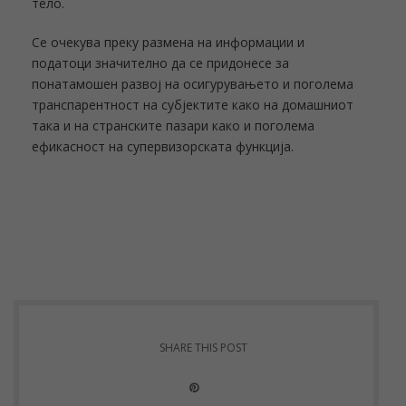
тело.
Се очекува преку размена на информации и
податоци значително да се придонесе за
понатамошен развој на осигурувањето и поголема
транспарентност на субјектите како на домашниот
така и на странските пазари како и поголема
ефикасност на супервизорската функција.
SHARE THIS POST