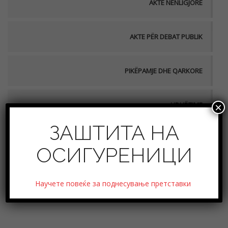
AKTE NËNLIGJORE
AKTE PËR DEBAT PUBLIK
PIKËPAMJE DHE QARKORE
UDHËZIME
×
ЗАШТИТА НА
ОСИГУРЕНИЦИ
Kërkesë për monitorimin tremujor të shoqërive të
sigurimeve të jetës
Научете повеќе за поднесување претставки