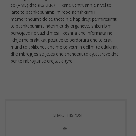
se (AMS) dhe (KSKKRR) kanë ushtruar një nivel të
lartë të bashkëpunimit, mirëpo nënshkrimi i
memorandumit do të thotë një hap drejt përmirësimit
të bashkëpunimit ndërmjet dy organeve, shkëmbimi i
përvojave në vazhdimësi , këshilla dhe informata në
lidhje me praktikat pozitive të përdorura dhe të cilat
mund të aplikohet dhe me të vetmin qëllim të edukimit
dhe mbrojtjes së jetës dhe shëndetit të qytetarëve dhe
për të mbrojtur të drejtat e tyre.
SHARE THIS POST