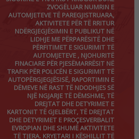
ZVOGËLUAR NUMRIN E
AUTOMJETEVE TË PAREGJISTRUARA,
AKTIVITETE PËR TË RRITUR
NDËRGJEGJËSIMIN E PUBLIKUT NË
LIDHJE ME PËRPARËSITË DHE
PËRFITIMET E SIGURIMIT TË
AUTOMJETEVE , NJOHURITË
FINACIARE PËR PJESËMARRËSIT NË
TRAFIK PËR POLICËN E SIGURIMIT TË
AUTOPËRGJEGJËSISË, RAPORTIMIN E
DËMEVE NË RAST TË NDODHJES SË
NJË NGJARJE TË DËMSHME, TË
DREJTAT DHE DETYRIMET E
KARTONIT TË GJELBËRT, TË DREJTAT
DHE DETYRIMET E PROÇESVERBALIT
EVROPIAN DHE SHUMË AKTIVITETE
TË TJERA. KRYETARI I KËSHILLIT TË