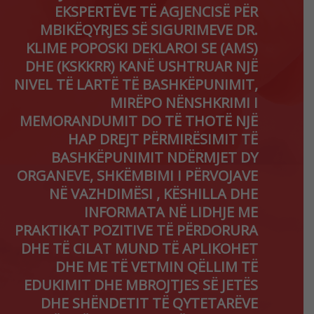
EKSPERTËVE TË AGJENCISË PËR
MBIKËQYRJES SË SIGURIMEVE DR.
KLIME POPOSKI DEKLAROI SE (AMS)
DHE (KSKKRR) KANË USHTRUAR NJË
NIVEL TË LARTË TË BASHKËPUNIMIT,
MIRËPO NËNSHKRIMI I
MEMORANDUMIT DO TË THOTË NJË
HAP DREJT PËRMIRËSIMIT TË
BASHKËPUNIMIT NDËRMJET DY
ORGANEVE, SHKËMBIMI I PËRVOJAVE
NË VAZHDIMËSI , KËSHILLA DHE
INFORMATA NË LIDHJE ME
PRAKTIKAT POZITIVE TË PËRDORURA
DHE TË CILAT MUND TË APLIKOHET
DHE ME TË VETMIN QËLLIM TË
EDUKIMIT DHE MBROJTJES SË JETËS
DHE SHËNDETIT TË QYTETARËVE