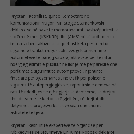
Kryetari i Këshilli i Sigurisë Kombëtare në
komunikacionin rrugor Mr. Stojçe Stamenkovski
deklaroi se në bazë të memorandumit bashkëpunimit të
sotëm në mes (KSKKRR) dhe (AMS) në të ardhmen do
të realizohen aktivitete të përbashkëta për të rritur
sigurinë e trafikut rrugor duke zvogëluar numrin e
automjeteve të paregjistruara, aktivitete për të rritur
ndërgjegjësimin e publikut në lidhje me përparësitë dhe
përfitimet e sigurimit të automjeteve , njohuritë
finaciare për pjesëmarrësit në trafik për policën e
sigurimit të autopërgjegjësisë, raportimin e dëmeve në
rast të ndodhjes së një ngjarje të dëmshme, të drejtat
dhe detyrimet e kartonit të gjelbërt, të drejtat dhe
detyrimet e proçesverbalit evropian dhe shumë
aktivitete të tjera.
Kryetari i këshillit të ekspertëve të Agjencisë për
Mbikëqyrjes së Sigurimeve Dr. Klime Poposki deklaroi