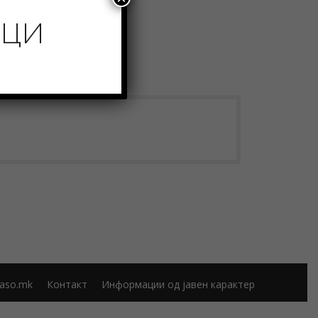
ИЦИ
aso.mk
Контакт
Информации од јавен карактер