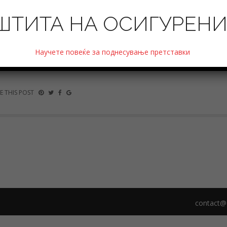
trica e detyrimeve të shoqërive të sigurimeve për vitin 2024
ШТИТА НА ОСИГУРЕН
Научете повеќе за поднесување претставки
E THIS POST
contact@