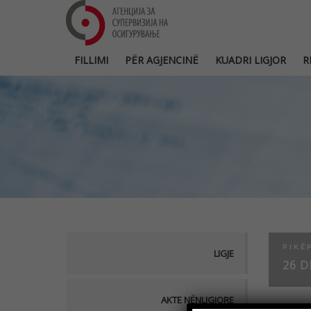
FILLIMI
PËR AGJENCINË
KUADRI LIGJOR
R
PIKË
LIGJE
26 D
AKTE NËNLIGJORE