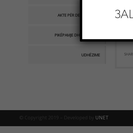
Ma
ЗА
AKTE PËR DEBAT PUBLIK
PIKËPAMJE DHE QARKORE
SHAR
UDHËZIME
© Copyright 2019 – Developed by
UNET