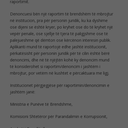
raportimit.
Denoncuesi bën një raportim të brendshëm të mbrojtur
në institucion, pra për personin juridik, ku ka dyshime
ose dijeni se është kryer, po kryhet ose do të kryhet një
vepër penale, ose sjellje të tjera të paligjshme ose të
palejueshme që dëmton ose kërcënon interesin publik.
Aplikanti mund të raportojë edhe jashtë institucionit,
përkatësisht për personin juridik për të cilin është bërë
denoncimi, dhe në të njëjtën kohë ky denoncim mund
të konsiderohet si raportim/denoncim i jashtëm i
mbrojtur, por vetëm në kushtet e përcaktuara me ligj.
Institucionet përgjegjëse për raportimin/denoncimin e
jashtëm janë:
Ministria e Punëve të Brendshme,
Komisioni Shtetëror për Parandalimin e Korrupsionit,