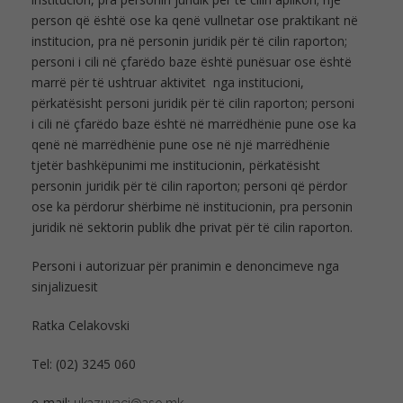
person që është ose ka qenë vullnetar ose praktikant në
institucion, pra në personin juridik për të cilin raporton;
personi i cili në çfarëdo baze është punësuar ose është
marrë për të ushtruar aktivitet nga institucioni,
përkatësisht personi juridik për të cilin raporton; personi
i cili në çfarëdo baze është në marrëdhënie pune ose ka
qenë në marrëdhënie pune ose në një marrëdhënie
tjetër bashkëpunimi me institucionin, përkatësisht
personin juridik për të cilin raporton; personi që përdor
ose ka përdorur shërbime në institucionin, pra personin
juridik në sektorin publik dhe privat për të cilin raporton.
Personi i autorizuar për pranimin e denoncimeve nga
sinjalizuesit
Ratka Celakovski
Tel: (02) 3245 060
e-mail: