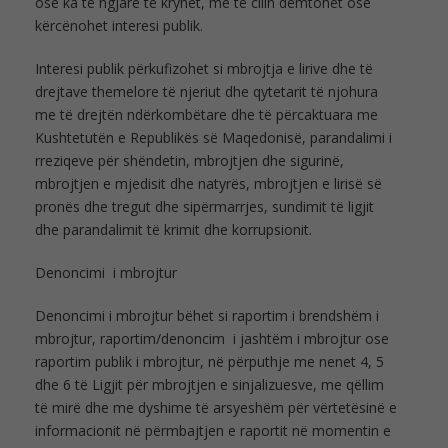
ose ka të ngjarë të kryhet, me të cilin dëmtohet ose
kërcënohet interesi publik.
Interesi publik përkufizohet si mbrojtja e lirive dhe të
drejtave themelore të njeriut dhe qytetarit të njohura
me të drejtën ndërkombëtare dhe të përcaktuara me
Kushtetutën e Republikës së Maqedonisë, parandalimi i
rreziqeve për shëndetin, mbrojtjen dhe sigurinë,
mbrojtjen e mjedisit dhe natyrës, mbrojtjen e lirisë së
pronës dhe tregut dhe sipërmarrjes, sundimit të ligjit
dhe parandalimit të krimit dhe korrupsionit.
Denoncimi i mbrojtur
Denoncimi i mbrojtur bëhet si raportim i brendshëm i
mbrojtur, raportim/denoncim i jashtëm i mbrojtur ose
raportim publik i mbrojtur, në përputhje me nenet 4, 5
dhe 6 të Ligjit për mbrojtjen e sinjalizuesve, me qëllim
të mirë dhe me dyshime të arsyeshëm për vërtetësinë e
informacionit në përmbajtjen e raportit në momentin e