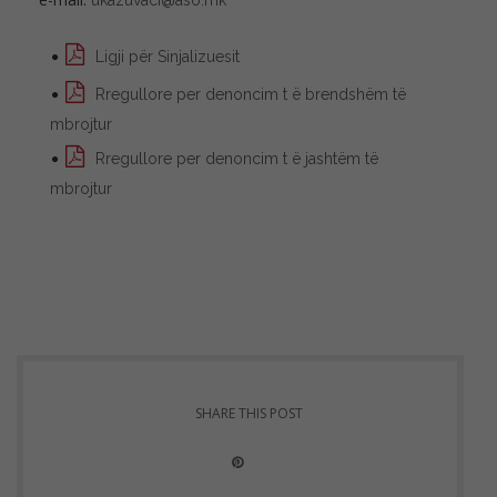
ukazuvaci@aso.mk
Ligji për Sinjalizuesit
Rregullore per denoncim t ë brendshëm të
mbrojtur
Rregullore per denoncim t ë jashtëm të
mbrojtur
SHARE THIS POST