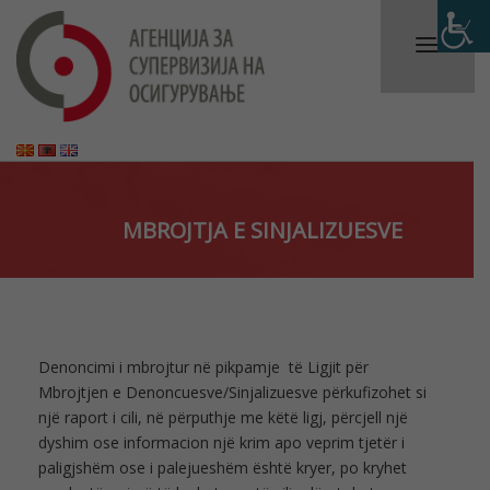
MBROJTJA E SINJALIZUESVE
Denoncimi i mbrojtur në pikpamje të Ligjit për
Mbrojtjen e Denoncuesve/Sinjalizuesve përkufizohet si
një raport i cili, në përputhje me këtë ligj, përcjell një
dyshim ose informacion një krim apo veprim tjetër i
paligjshëm ose i palejueshëm është kryer, po kryhet