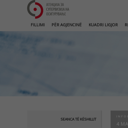
FILLIMI
PËR AGJENCINË
KUADRI LIGJOR
R
INFO
SEANCA TË KËSHILLIT
4 MA