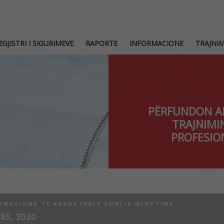
EGJISTRI I SIGURIMEVE
RAPORTE
INFORMACIONE
TRAJNI
PËRFUNDON AP
TRAJNIMI
PROFESIO
RMACIONE TË KARAKTERIT PUBLIK NJOFTIME
RS, 2020