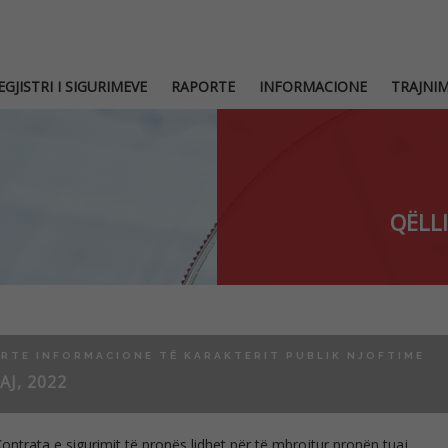
EGJISTRI I SIGURIMEVE
RAPORTE
INFORMACIONE
TRAJNI
QËLLI
RTE INFORMACIONE TË KARAKTERIT PUBLIK NJOFTIME
AJ, 2022
ontrata e sigurimit të pronës lidhet për të mbrojtur pronën tuaj.