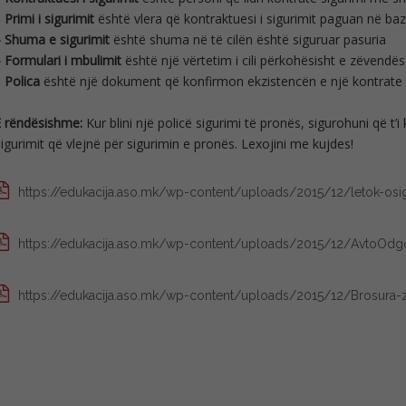
–
Primi i sigurimit
është vlera që kontraktuesi i sigurimit paguan në baz
 Shuma e sigurimit
është shuma në të cilën është siguruar pasuria
 Formulari i mbulimit
është një vërtetim i cili përkohësisht e zëvendës
–
Polica
është një dokument që konfirmon ekzistencën e një kontrate 
E rëndësishme:
Kur blini një policë sigurimi të pronës, sigurohuni që t’
igurimit që vlejnë për sigurimin e pronës. Lexojini me kujdes!
https://edukacija.aso.mk/wp-
content/uploads/2015/12/letok-
osi
https://edukacija.aso.mk/wp-
content/uploads/2015/12/
AvtoOdgo
https://edukacija.aso.mk/wp-
content/uploads/2015/12/
Brosura-