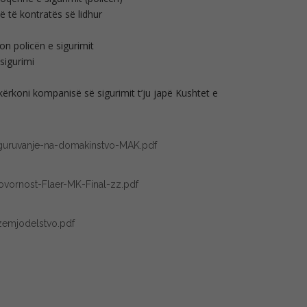
ë të kontratës së lidhur
on policën e sigurimit
sigurimi
i kërkoni kompanisë së sigurimit t’ju japë Kushtet e
guruvanje-na-domakinstvo-
MAK.pdf
vornost-Flaer-MK-
Final-zz.pdf
zemjodelstvo.pdf