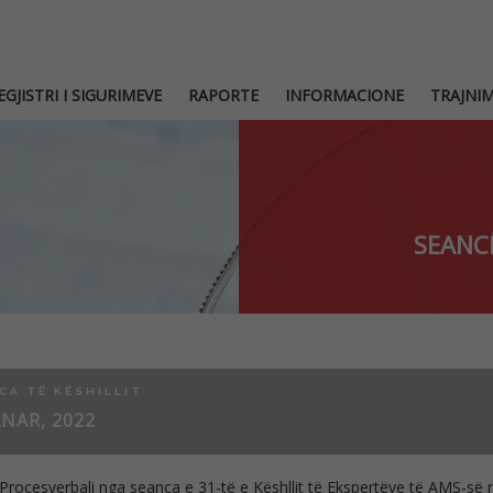
EGJISTRI I SIGURIMEVE
RAPORTE
INFORMACIONE
TRAJNI
SEANCË
CA TË KËSHILLIT
ANAR, 2022
Procesverbali nga seanca e 31-të e Këshllit të Ekspertëve të AMS-së 