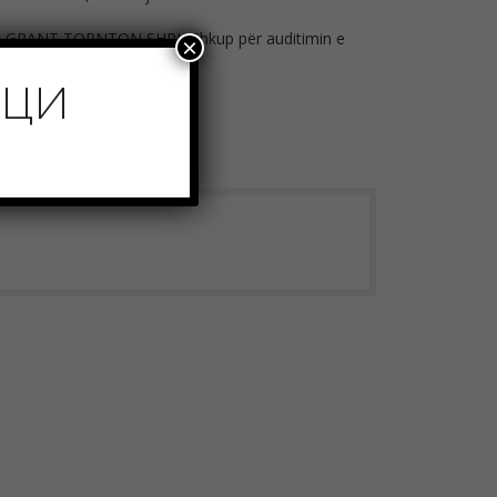
timit GRANT TORNTON SHPK Shkup për auditimin e
×
A Shkup për vitin 2021.
ИЦИ