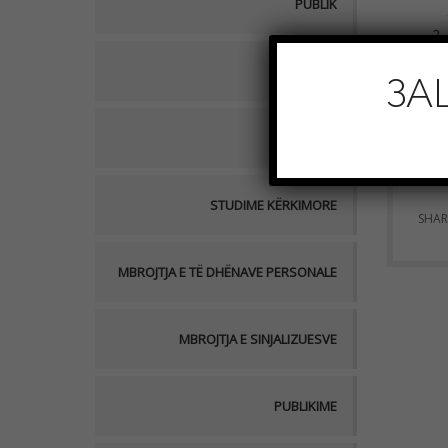
PUBLIK
AKTUALE
ЗА
PROJEKTE
STUDIME KËRKIMORE
SHAR
MBROJTJA E TË DHËNAVE PERSONALE
MBROJTJA E SINJALIZUESVE
PUBLIKIME