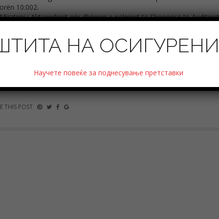
orën 10:002.
Miratimi i Aktvendimit për dhënien e pëlqimit të Shoqërisë të Audi
raporteve financiare të Shoqërisë të Sigurimeve Halk Osiguruvanje SH
ШТИТА НА ОСИГУРЕН
Научете повеќе за поднесување претставки
E THIS POST