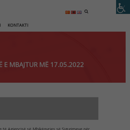
M
KONTAKTI
 E MBAJTUR MË 17.05.2022
ëve të Agjencisë së Mbikëqyrjes së Sigurimeve për