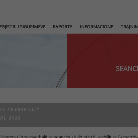
EGJISTRI I SIGURIMEVE
RAPORTE
INFORMACIONE
TRAJNI
SEANCË
CA TË KËSHILLIT
AJ, 2022
Miratimi i Procesverbalit të seancës së dhjetë të Këshillit të Ekspert