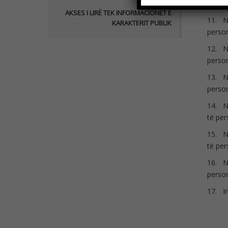
sjellj
AKSES I LIRË TEK INFORMACIONET E
11.
N
KARAKTERIT PUBLIK
person
12.
N
person
13.
N
person
14.
N
të per
15.
N
të per
16.
N
person
17.
I