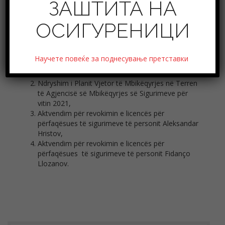
ЗАШТИТА НА
ОСИГУРЕНИЦИ
Procesverbali i seancës njëzetë e një të Këshillit
të Ekspertëve të Agjencisë së Mbikëqyrjes së
Научете повеќе за поднесување претставки
Sigurimeve për vitin 2021, të mbajtur më
20.8.2021 në orën 10:00,
Ndryshim i Planit Vjetor të Mbikëqyrjes në Terren
të Agjencisë së Mbikëqyrjes së Sigurimeve për
vitin 2021,
Aktvendim për revokimin e licencës për
përfaqësues të sigurimeve të personit Aleksandar
Hristov,
Aktvendim për revokimin e licencës për
përfaqësues të sigurimeve të personit Fidanço
Llozanov.