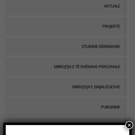
AKTUALE
PROJEKTE
STUDIME KËRKIMORE
MBROJTJA E TË DHËNAVE PERSONALE
MBROJTJA E SINJALIZUESVE
PUBLIKIME
×
AKSES I LIRË TEK INFORMACIONET E KARAKTERIT PUBLIK