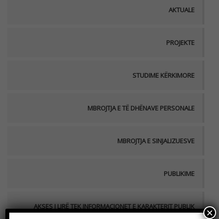
AKTUALE
PROJEKTE
STUDIME KËRKIMORE
MBROJTJA E TË DHËNAVE PERSONALE
MBROJTJA E SINJALIZUESVE
PUBLIKIME
AKSES I LIRË TEK INFORMACIONET E KARAKTERIT PUBLIK
×