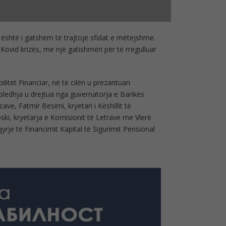
he është i gatshëm të trajtojë sfidat e mëtejshme.
Kovid krizës, me një gatishmëri për të rregulluar
litet Financiar, në të cilën u prezantuan
Mbledhja u drejtua nga guvernatorja e Bankës
e, Fatmir Besimi, kryetari i Këshillit të
ki, kryetarja e Komisionit të Letrave me Vlerë
qyrje të Financimit Kapital të Sigurimit Pensional