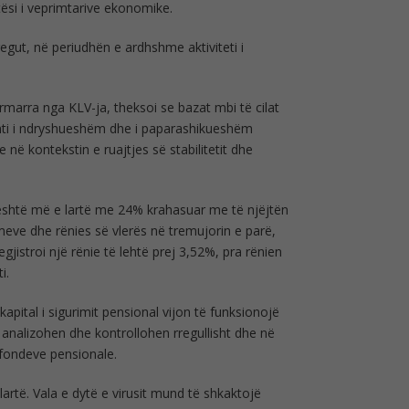
ytësi i veprimtarive ekonomike.
regut, në periudhën e ardhshme aktiviteti i
dërmarra nga KLV-ja, theksoi se bazat mbi të cilat
enti i ndryshueshëm dhe i paparashikueshëm
 kontekstin e ruajtjes së stabilitetit dhe
është më e lartë me 24% krahasuar me të njëjtën
imeve dhe rënies së vlerës në tremujorin e parë,
egjistroi një rënie të lehtë prej 3,52%, pra rënien
i.
kapital i sigurimit pensional vijon të funksionojë
analizohen dhe kontrollohen rregullisht dhe në
 fondeve pensionale.
 lartë. Vala e dytë e virusit mund të shkaktojë