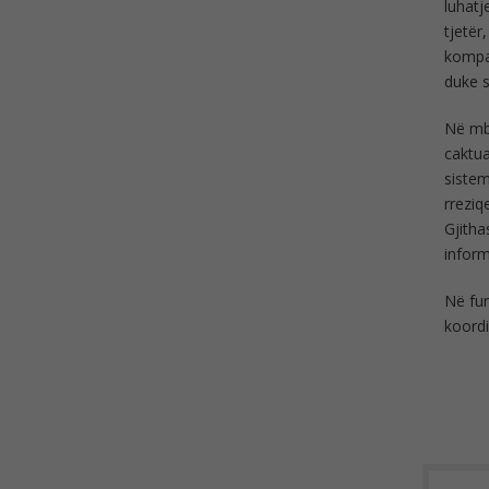
luhatj
tjetër
kompan
duke s
Në mbl
caktua
sistem
rreziq
Gjitha
inform
Në fun
koordi