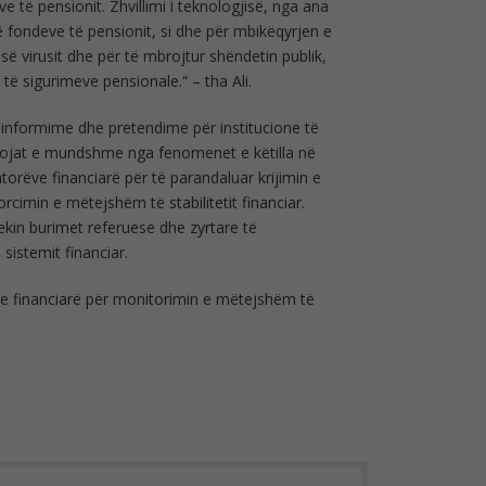
e të pensionit. Zhvillimi i teknologjisë, nga ana
të fondeve të pensionit, si dhe për mbikëqyrjen e
ë virusit dhe për të mbrojtur shëndetin publik,
të sigurimeve pensionale.“ – tha Ali.
qinformime dhe pretendime për institucione të
asojat e mundshme nga fenomenet e këtilla në
torëve financiarë për të parandaluar krijimin e
orcimin e mëtejshëm të stabilitetit financiar.
kin burimet referuese dhe zyrtare të
sistemit financiar.
ve financiarë për monitorimin e mëtejshëm të