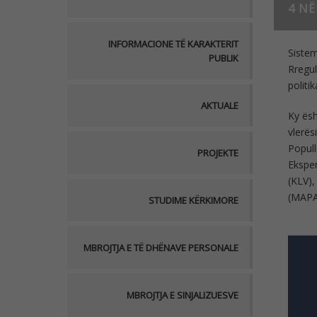
4 NË
INFORMACIONE TË KARAKTERIT
Sistem
PUBLIK
Rregul
politi
AKTUALE
Ky ësh
vlerës
Popull
PROJEKTE
Eksper
(KLV),
(MAPA
STUDIME KËRKIMORE
MBROJTJA E TË DHËNAVE PERSONALE
MBROJTJA E SINJALIZUESVE