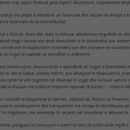
ktorin real, sepse financat janë shpirti i ekonomisë, respektivisht sht
puthje me pritjet e Ministrisë së Financave dhe bazuar në lëvizjet e t
ive financiare do të intensifikohet.
rja e KLV-së, Nora Aliti, duke iu referuar aktiviteteve rregullisht të n
etet tregu i letrave me vlerë vlerësohen si të shëndosha, por ambi
 monitorim të kujdesshëm të tendencave dhe rreziqeve të mundshme në
së së tregut të kapitalit në periudhën e ardhshme.
zë nëntëmujore, shuma totale e qarkullimit në tregun e brendshëm 
hë të vitit të kaluar. Indeksi MBI10, pas luhatjeve të theksuara të çm
sën tjetër të vitit regjistroi një lëkundje të vogël dhe në bazë vjetore r
ulët krahasuar me indekset kryesore rajonale të bursës.“ – theksoi Alit
ri i Këshillit të Ekspertëve të MAPAS, Maksud Ali, theksoi se financimi 
yrë të qëndrueshme dhe transparente me rreziqe të identifikuara që 
 të rregullores, me vëmendje të veçantë për investimin e aktiveve të
thatë, pasiguria në tremujorin e katërt të këtij viti është ende mjaft e