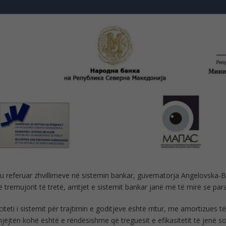
u referuar zhvillimeve në sistemin bankar, guvernatorja Angelovska-B
ë tremujorit të tretë, arritjet e sistemit bankar janë më të mirë se para 
iteti i sistemit për trajtimin e goditjeve është rritur, me amortizues të
njëjtën kohë është e rëndësishme që treguesit e efikasitetit të jenë sol