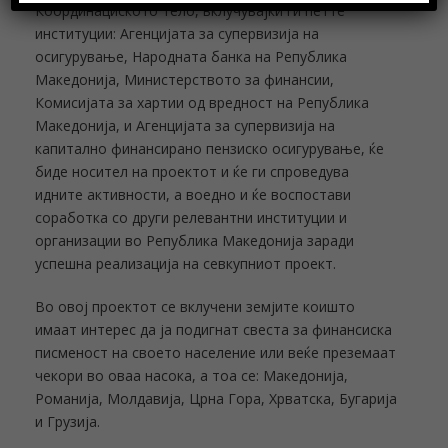
Координациското тело, вклучувајќи ги петте
институции: Агенцијата за супервизија на
осигурување, Народната банка на Република
Македонија, Министерството за финансии,
Комисијата за хартии од вредност на Република
Македонија, и Агенцијата за супервизија на
капитално финансирано пензиско осигурување, ќе
биде носител на проектот и ќе ги спроведува
идните активности, а воедно и ќе воспостави
соработка со други релевантни институции и
организации во Република Македонија заради
успешна реализација на севкупниот проект.
Во овој проектот се вклучени земјите коишто
имаат интерес да ја подигнат свеста за финансиска
писменост на своето население или веќе преземаат
чекори во оваа насока, а тоа се: Македонија,
Романија, Молдавија, Црна Гора, Хрватска, Бугарија
и Грузија.