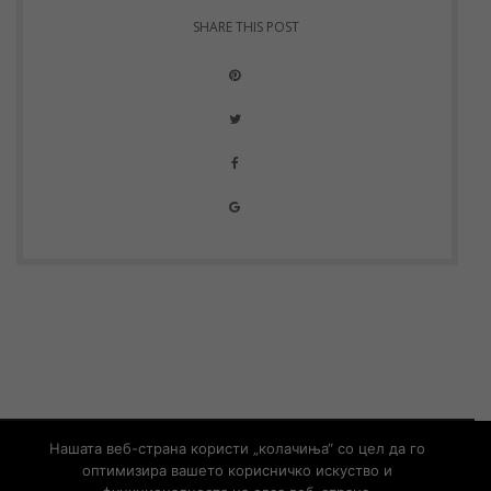
SHARE THIS POST
© Copyright 2019 – Developed by
UNET
Нашата веб-страна користи „колачиња“ со цел да го
оптимизира вашето корисничко искуство и
Контакт
Информации од јавен карактер