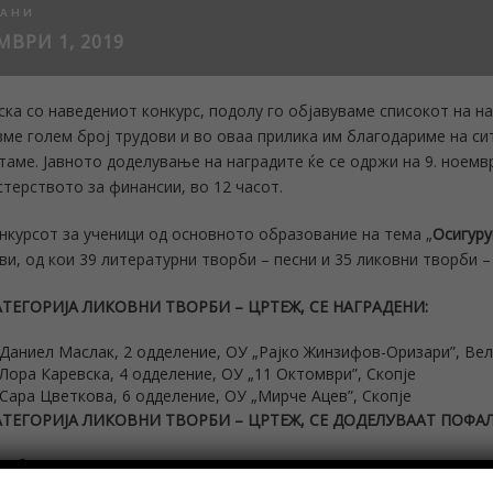
ТАНИ
МВРИ 1, 2019
ска со наведениот конкурс, подолу го објавуваме списокот на на
ме голем број трудови и во оваа прилика им благодариме на сит
таме. Јавното доделување на наградите ќе се одржи на 9. ноемв
терството за финансии, во 12 часот.
нкурсот за ученици од основното образование на тема „
Осигуру
ви, од кои 39 литературни творби – песни и 35 ликовни творби –
АТЕГОРИЈА ЛИКОВНИ ТВОРБИ
– ЦРТЕЖ,
СЕ НАГРАДЕНИ
:
Даниел Маслак, 2 одделение, ОУ „Рајко Жинзифов-Оризари”, Ве
Лора Каревска, 4 одделение, ОУ „11 Октомври”, Скопје
Сара Цветкова, 6 одделение, ОУ „Мирче Ацев”, Скопје
АТЕГОРИЈА ЛИКОВНИ ТВОРБИ
– ЦРТЕЖ,
СЕ
ДОДЕЛУВААТ ПОФА
Габи Давкова, 7 одделение, ОУ „Тошо Арсов”, Штип
Дорант Салихи, 7 одделение, ОУ „Еќрем Чабеј”, Тетово