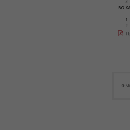
ВО К
Н
SHAR