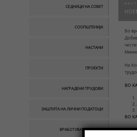
НАС
СЕДНИЦИ НА СОВЕТ
НОЕ
СООПШТЕНИЈА
Во вр
Добив
чести
НАСТАНИ
Минис
На Ко
ПРОЕКТИ
трудо
ВО К
НАГРАДЕНИ ТРУДОВИ
ЗАШТИТА НА ЛИЧНИ ПОДАТОЦИ
ВО К
ВРАБОТУВАЊЕ ВО АСО