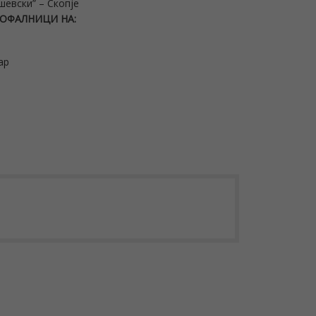
шевски” – Скопје
ПОФАЛНИЦИ НА
:
ар