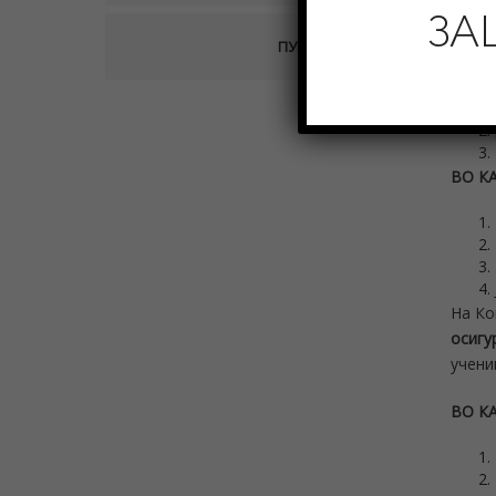
ЗА
ПУБЛИКАЦИИ
ВО К
ВО К
На Ко
осигу
учени
ВО К