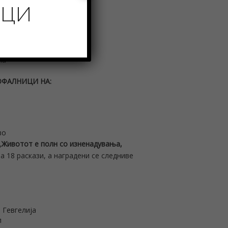
ИЦИ
ла
ОФАЛНИЦИ НА
:
во
„
Животот е полн со изненадувања,
аа 18 раскази, а наградени се следниве
 Гевгелија
п