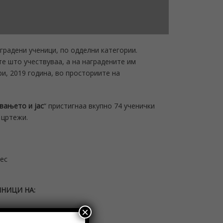
градени ученици, по одделни категории.
е што учествуваа, а на наградените им
ри, 2019 година, во просториите на
вањето и јас
“ пристигнаа вкупно 74 ученички
 цртежи.
лес
ЛНИЦИ НА
:
×