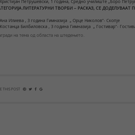
Христијан Петрушевски, 1 година, Средно училиште „Боро Петру
АТЕГОРИЈА ЛИТЕРАТУРНИ ТВОРБИ – РАСКАЗ, СЕ
ДОДЕЛУВААТ 
Ана Илиева , 3 година Гимназија „ Орце Николов“- Скопје
Костанца Билбиловска , 3 година Гимназија „ Гостивар“- Гостив
агради на тема од областа на штедењето..
E THIS POST