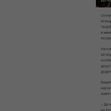
Скопј
Агенц
творб
и мин
експр
На ко
за по
особе
децат
додел
Вицеп
науча
живот
– Да 
на Ре