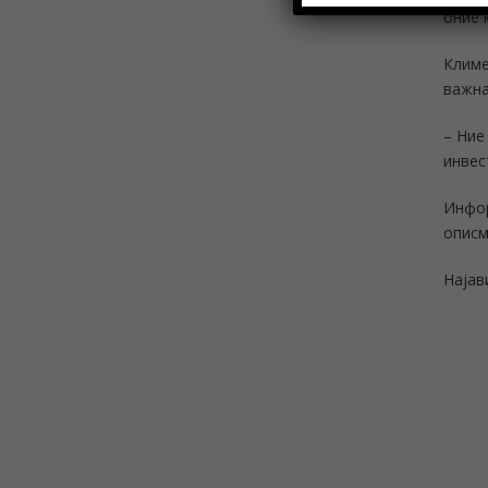
оние 
Климе
важна
– Ние
инвес
Инфор
описм
Најав