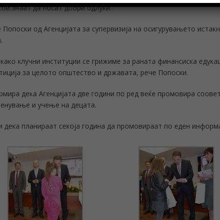
кои знаат да носат добри одлуки.
 Попоски од Агенцијата за супервизија на осигурувањето истакн
.
 како клучни институции се грижиме за раната финансиска едука
тиција за целото општество и државата, рече Попоски.
мира дека Агенцијата две години по ред веќе промовира соовет
енување и учење на децата.
и дека планираат секоја година да промовираат по еден информ