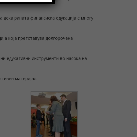
а дека раната финансиска едукација е многу
ција која претставува долгорочена
ни едукативни инструменти во насока на
ативен материјал.