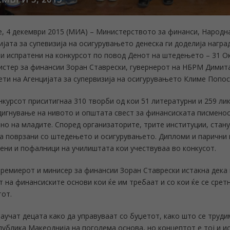
е, 4 декември 2015 (МИА) – Министерството за финанси, Народн
ијата за супевизија на осигурувањето денеска ги доделија нагр
и испратени на конкурсот по повод Денот на штедењето – 31 О
истер за финансии Зоран Ставрески, гувернерот на НБРМ Димит
ети на Агенцијата за супервизија на осигурувањето Климе Попос
нкурсот приситигнаа 310 творби од кои 51 литературни и 259 ли
дигнување на нивото и општата свест за финансиската писменост
но на младите. Според организаторите, трите институции, стану
а поврзани со штедењето и осигурувањето. Дипломи и парични н
ени и пофалници на училиштата кои учествуваа во конкусот.
ремиерот и минисер за финансии Зоран Ставрески истакна дека 
т на финансиските основи кои ќе им требаат и со кои ќе се срет
от.
научат децата како да управуваат со буџетот, како што се труд
публика Макеоднија на поголема основа, но концептот е тој и ис