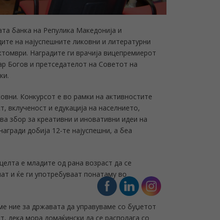
ата банка на Репулика Македонија и
адите на најуспешните ликовни и литературни
ктомври. Наградите ги врачија вицепремиерот
ар Богов и претседателот на Советот на
ки.
ковни. Конкурсот е во рамки на активностите
, вклученост и едукација на населнието,
ва збор за креативни и иновативни идеи на
агради добија 12-те најуспешни, а беа
целта е младите од рана возраст да се
нат и ќе ги употребуваат понатаму во
име ние за државата да управуваме со буџетот
т, дека мора домаќински да се располага со