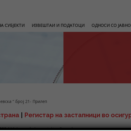
А СУБЈЕКТИ
ИЗВЕШТАИ И ПОДАТОЦИ
ОДНОСИ СО ЈАВНО
шевска
“
број 21- Прилеп
страна
|
Регистар на застапници во осиг
 555 006 | e-mail: dzo.protektor@gmail.com