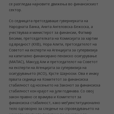
се разгледаа најновите движења во финансискиот
сектор.
Со седницата претседаваше гувернерката на
Народната банка, Анита Ангеловска-Бежоска, а
учествуваа и министерот за финансии, Фатмир
Бесими, претседателката на Комисијата за хартии
од вредност (КХВ), Нора Алити, претседателот на
Советот на експерти на Агенцијата за супервизија
на капитално финансирано пензиско осигурување
(МАПАС), Максуд Али и претседателот на Советот
на експерти на Агенцијата за супервизија на
осигурувањето (АСО), Крсте Шајноски. Ова е инаку
првата седница на Комитетот за финансиска
стабилност од носењето на Законот за финансиска
стабилност кон крајот на јули годинава. Со овој
закон правно се врамува и Комитетот за
финансиска стабилност, како меѓуинституционално
тело одговорно за следење на спроведувањето на