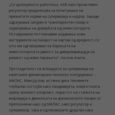
„Со целокупното работење, КХВ како проактивен
регулатор придонесува за почитување на
признатите норми на супервизија и надзор заради
одржување сигурен и транспарентен пазар и
зајакнување на довербата кај инвеститорите.
Истовремено поттикнавме издавање нови
инструменти на пазарот на хартии од вредност, со
што им одговоривме на барањата на
инвеститорската јавност за диверзификација на
ризикот од инвестирањето“, посочи Алити.
Претседателот на Агенцијата за супервизија на
капитално финансирано пензиско осигурување ‒
МАПАС, Максуд Али, истакна дека тековните
глобални состојби како пандемијата, енергетската
криза, воениот конфликт, порастот на стапката на
инфлација и движењата на финансиските пазари се
препознаени како од МАПАС, како регулатор и
супервизор, така и од пензиските друштва како