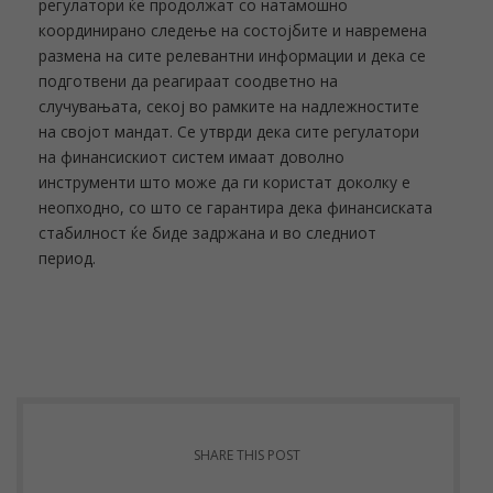
регулатори ќе продолжат со натамошно
координирано следење на состојбите и навремена
размена на сите релевантни информации и дека се
подготвени да реагираат соодветно на
случувањата, секој во рамките на надлежностите
на својот мандат. Се утврди дека сите регулатори
на финансискиот систем имаат доволно
инструменти што може да ги користат доколку е
неопходно, со што се гарантира дека финансиската
стабилност ќе биде задржана и во следниот
период.
SHARE THIS POST