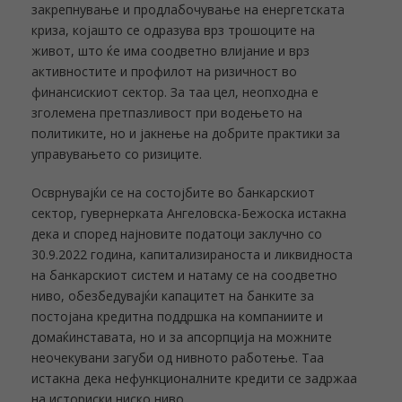
закрепнување и продлабочување на енергетската
криза, којашто се одразува врз трошоците на
живот, што ќе има соодветно влијание и врз
активностите и профилот на ризичност во
финансискиот сектор. За таа цел, неопходна е
зголемена претпазливост при водењето на
политиките, но и јакнење на добрите практики за
управувањето со ризиците.
Осврнувајќи се на состојбите во банкарскиот
сектор, гувернерката Ангеловска-Бежоска истакна
дека и според најновите податоци заклучно со
30.9.2022 година, капитализираноста и ликвидноста
на банкарскиот систем и натаму се на соодветно
ниво, обезбедувајќи капацитет на банките за
постојана кредитна поддршка на компаниите и
домаќинставата, но и за апсорпција на можните
неочекувани загуби од нивното работење. Таа
истакна дека нефункционалните кредити се задржаа
на историски ниско ниво.