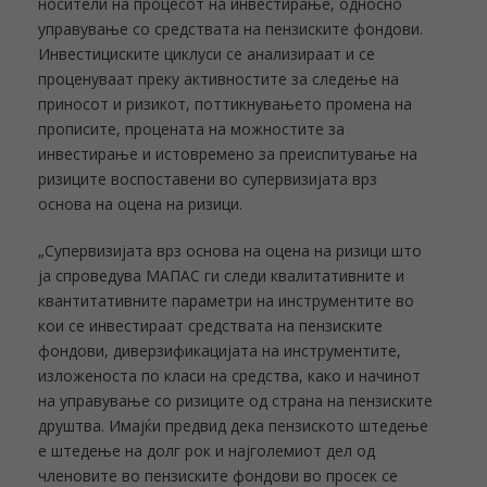
носители на процесот на инвестирање, односно
управување со средствата на пензиските фондови.
Инвестициските циклуси се анализираат и се
проценуваат преку активностите за следење на
приносот и ризикот, поттикнувањето промена на
прописите, процената на можностите за
инвестирање и истовремено за преиспитување на
ризиците воспоставени во супервизијата врз
основа на оцена на ризици.
„Супервизијата врз основа на оцена на ризици што
ја спроведува МАПАС ги следи квалитативните и
квантитативните параметри на инструментите во
кои се инвестираат средствата на пензиските
фондови, диверзификацијата на инструментите,
изложеноста по класи на средства, како и начинот
на управување со ризиците од страна на пензиските
друштва. Имајќи предвид дека пензиското штедење
е штедење на долг рок и најголемиот дел од
членовите во пензиските фондови во просек се