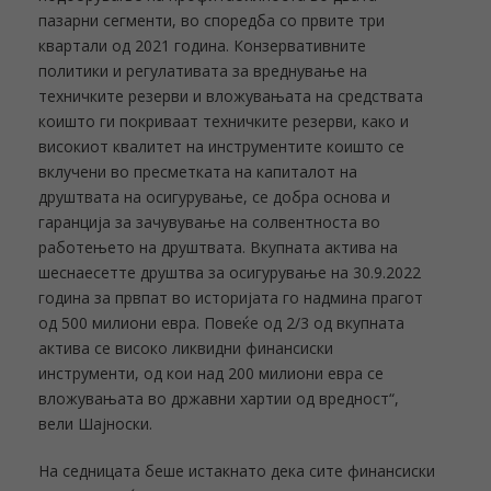
пазарни сегменти, во споредба со првите три
квартали од 2021 година. Конзервативните
политики и регулативата за вреднување на
техничките резерви и вложувањата на средствата
коишто ги покриваат
техничките резерви, како и
високиот квалитет на инструментите коишто се
вклучени во пресметката на капиталот на
друштвата на осигурување, се добра основа и
гаранција за зачувување на солвентноста во
работењето на друштвата. Вкупната актива на
шеснаесетте друштва за осигурување на 30.9.2022
година за првпат во историјата го надмина прагот
од 500 милиони евра. Повеќе од 2/3 од вкупната
актива се високо ликвидни финансиски
инструменти, од кои над 200 милиони евра се
вложувањата во државни хартии од вредност“,
вели Шајноски.
На седницата беше истакнато дека сите финансиски