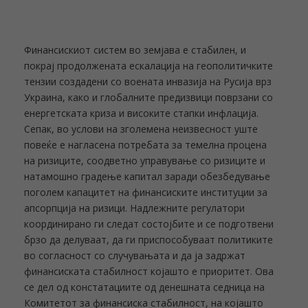
Финансискиот систем во земјава е стабилен, и
покрај продолжената ескалација на геополитичките
тензии создадени со воената инвазија на Русија врз
Украина, како и глобалните предизвици поврзани со
енергетската криза и високите стапки инфлација.
Сепак, во услови на зголемена неизвесност уште
повеќе е нагласена потребата за темелна процена
на ризиците, соодветно управување со ризиците и
натамошно градење капитал заради обезбедување
поголем капацитет на финансиските институции за
апсорпција на ризици. Надлежните регулатори
координирано ги следат состојбите и се подготвени
брзо да делуваат, да ги приспособуваат политиките
во согласност со случувањата и да ја задржат
финансиската стабилност којашто е приоритет.
Ова
се дел од констатациите од денешната седница на
Комитетот за финансиска стабилност, на којашто