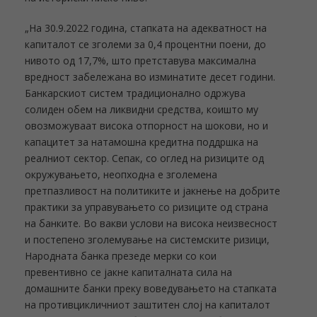
„На 30.9.2022 година, стапката на адекватност на
капиталот се зголеми за 0,4 процентни поени, до
нивото од 17,7%, што претставува максимална
вредност забележана во изминатите десет години.
Банкарскиот систем традиционално одржува
солиден обем на ликвидни средства, коишто му
овозможуваат висока отпорност на шокови, но и
капацитет за натамошна кредитна поддршка на
реалниот сектор. Сепак, со оглед на ризиците од
окружувањето, неопходна е зголемена
претпазливост на политиките и јакнење на добрите
практики за управувањето со ризиците од страна
на банките. Во вакви услови на висока неизвесност
и постепено зголемување на системските ризици,
Народната банка презеде мерки со кои
превентивно се јакне капиталната сила на
домашните банки преку воведувањето на стапката
на противцикличниот заштитен слој на капиталот