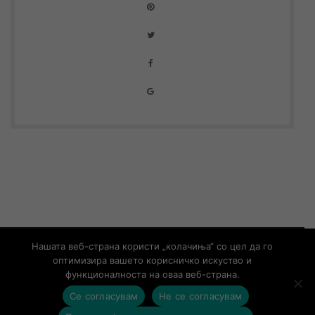
© Copyright 2019 – Developed by
UNET
Нашата веб-страна користи „колачиња“ со цел да го
оптимизира вашето корисничко искуство и
Информации од јавен карактер
Контакт
функционалноста на оваа веб-страна.
Се согласувам
Не се согласувам
contact@aso.mk