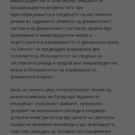
макропрудентната политика во земјава и за
координација на активностите при
идентификувањето и следењето на системските
ризици во одделните сегменти од финансискиот
систем и на финансискиот систем во целина при
преземањето макропрудентни мерки и
подготовката и управувањето со финансиска криза.
Со Законот се предвидува формирање два
поткомитета: Поткомитетот за следење на
системските ризици и предлагање макропрудентни
мерки и Поткомитетот за управување со
финансиската криза.
Беше истакнато дека геополитичките тензии од
воената инвазија на Русија врз Украина го
влошуваат глобалниот амбиент, неповолно
делуваат на економските изгледи и создаваат
дополнителни притисоци врз цените на светските
пазари на примарни производи и врз инфлацијата.
Сево ова доведува до побавно постпандемично