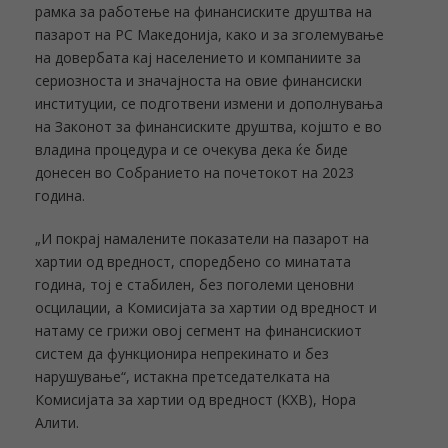
рамка за работење на финансиските друштва на
пазарот на РС Македонија, како и за зголемување
на довербата кај населението и компаниите за
сериозноста и значајноста на овие финансиски
институции, се подготвени измени и дополнувања
на Законот за финансиските друштва, којшто е во
владина процедура и се очекува дека ќе биде
донесен во Собранието на почетокот на 2023
година.
„И покрај намалените показатели на пазарот на
хартии од вредност, споредбено со минатата
година, тој е стабилен, без поголеми ценовни
осцилации, a Комисијата за хартии од вредност и
натаму се грижи овој сегмент на финансискиот
систем да функционира непрекинато и без
нарушување“, истакна претседателката на
Комисијата за хартии од вредност (КХВ), Нора
Алити.