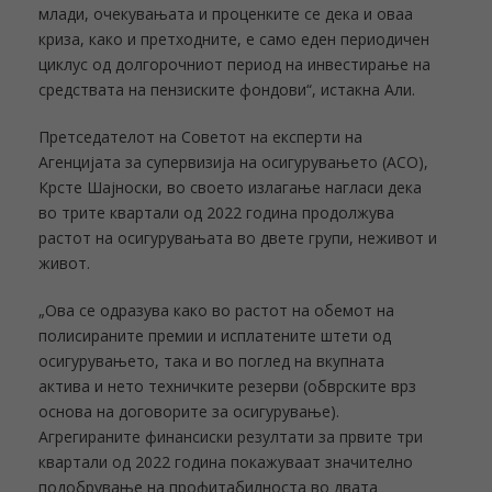
млади, очекувањата и проценките се дека и оваа
криза, како и претходните, е само еден периодичен
циклус од долгорочниот период на инвестирање на
средствата на пензиските фондови“, истакна Али.
Претседателот на Советот на експерти на
Агенцијата за супервизија на осигурувањето (АСО),
Крсте Шајноски, во своето излагање нагласи дека
во трите квартали од 2022 година продолжува
растот на осигурувањата во двете групи, неживот и
живот.
„Ова се одразува како во растот на обемот на
полисираните премии и исплатените штети од
осигурувањето, така и во поглед на вкупната
актива и нето техничките резерви (обврските врз
основа на договорите за осигурување).
Агрегираните финансиски резултати за првите три
квартали од 2022 година покажуваат значително
подобрување на профитабилноста во двата