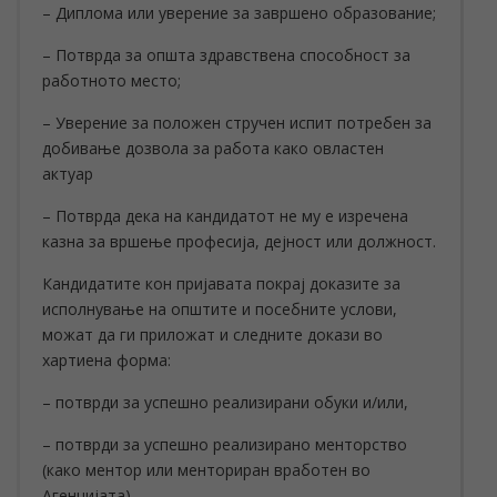
– Диплома или уверение за завршено образование;
– Потврда за општа здравствена способност за
работното место;
– Уверение за положен стручен испит потребен за
добивање дозвола за работа како овластен
актуар
– Потврда дека на кандидатот не му е изречена
казна за вршење професија, дејност или должност.
Кандидатите кон пријавата покрај доказите за
исполнување на општите и посебните услови,
можат да ги приложат и следните докази во
хартиена форма:
– потврди за успешно реализирани обуки и/или,
– потврди за успешно реализирано менторство
(како ментор или менториран вработен во
Агенцијата).