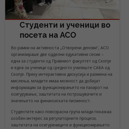
Студенти и ученици во
посета на АСО
Во рамки на активноста „Отворени денови“, АСО
организираше две одделни едукативни сесии –
една за студенти од Правниот факултет од Скопје
и една за ученици од средното училиште САБА од
Скопје. Преку интерактивна дискусија и размена на
мислења, младите имаа можност да добијат
информации за функционирањето на пазарот на
осигурување, заштитата на потрошувачите и
значењето на финансиската писменост.
Студентите како повозрасна група млади покажаа
особен интерес за регулаторните процеси,
заштитата на осигурениците и функционирањето