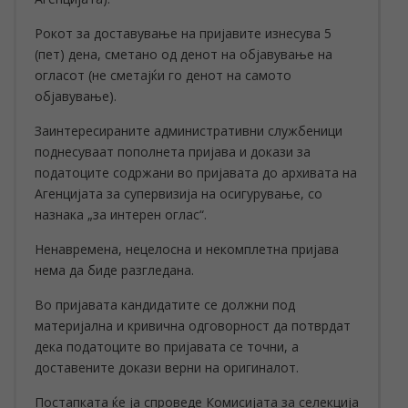
Рокот за доставување на пријавите изнесува 5
(пет) дена, сметано од денот на објавување на
огласот (не сметајќи го денот на самото
објавување).
Заинтересираните административни службеници
поднесуваат пополнета пријава и докази за
податоците содржани во пријавата до архивата на
Агенцијата за супервизија на осигурување, со
назнака „за интерен оглас“.
Ненавремена, нецелосна и некомплетна пријава
нема да биде разгледана.
Во пријавата кандидатите се должни под
материјална и кривична одговорност да потврдат
дека податоците во пријавата се точни, а
доставените докази верни на оригиналот.
Постапката ќе ја спроведе Комисијата за селекција