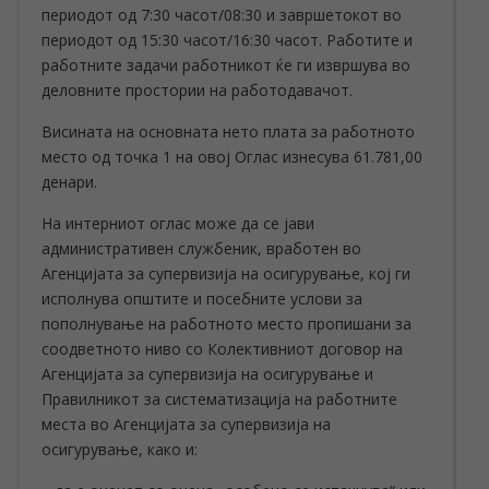
периодот од 7:30 часот/08:30 и завршетокот во
периодот од 15:30 часот/16:30 часот. Работите и
работните задачи работникот ќе ги извршува во
деловните простории на работодавачот.
Висината на основната нето плата за работното
место од точка 1 на овој Оглас изнесува 61.781,00
денари.
На интерниот оглас може да се јави
административен службеник, вработен во
Агенцијата за супервизија на осигурување, кој ги
исполнува општите и посебните услови за
пополнување на работното место пропишани за
соодветното ниво со Колективниот договор на
Агенцијата за супервизија на осигурување и
Правилникот за систематизација на работните
места во Агенцијата за супервизија на
осигурување, како и: