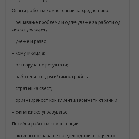
Општи работни компетенции на средно ниво:
– решавање проблеми и одлучување за работи од
својот делокруг;
– учење и развој;
– комуникација;
– остварување резултати;
– работење со други/тимска работа;
– стратешка свест;
– ориентираност кон клиенти/засегнати страни и
– финансиско управување.
Посебни работни компетенции:
– активно познавање на еден од трите најчесто