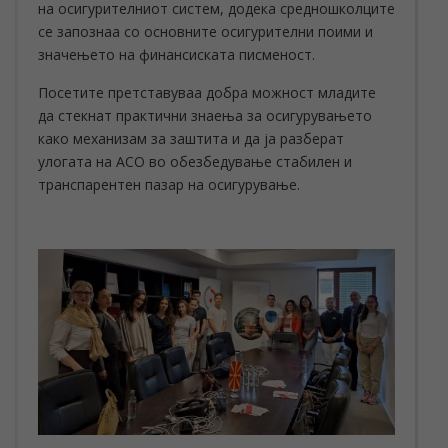
на осигурителниот систем, додека средношколците
се запознаа со основните осигурителни поими и
значењето на финансиската писменост.
Посетите претставуваа добра можност младите
да стекнат практични знаења за осигурувањето
како механизам за заштита и да ја разберат
улогата на АСО во обезбедување стабилен и
транспарентен пазар на осигурување.