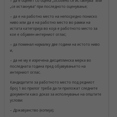
– да е оценет со оцена „особено се истакнува“ или
„се истакнува“ при последното оценување;
– да е на работно место на непосредно пониско
ниво или да е на работно место во рамки на
истата категорија во која е работното место за
кое е објавен интерниот оглас;
– да поминал најмалку две години на истото ниво
и,
– да не му е изречена дисциплинска мерка во
последната година пред објавувањето на
интерниот оглас.
Кандидатите за работното место под редниот
број 1 во прилог треба да ги приложат следните
документи како доказ за исполнување на општите
услови:
– Државјанство (копија);