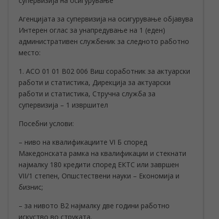
супервизија на осигурување
Агенцијата за супервизија на осигурување објавува
Интерен оглас за унапредување на 1 (еден)
административен службеник за следното работно
место:
1. АСО 01 01 В02 006 Виш соработник за актуарски
работи и статистика, Дирекција за актуарски
работи и статистика, Стручна служба за
супервизија – 1 извршител
Посебни услови:
– ниво на квалификациите VI Б според
Македонската рамка на квалификации и стекнати
најмалку 180 кредити според ЕКТС или завршен
VII/1 степен, Опшстествени науки – Економија и
бизнис;
– за нивото В2 најмалку две години работно
искуство во струката.