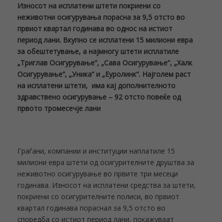
Износот на исплатени штети покриени со
неживотни осигурувања порасна за 9,5 отсто во
првиот квартал годинава во однос на истиот
период лани. Вкупно се исплатени 15 милиони евра
за обештетување, а најмногу штети исплатиле
„Триглав Осигурување“, „Сава Осигурување“, „Халк
Осигурување“, „Уника“ и „Еуролинк“. Најголем раст
на исплатени штети, има кај дополнителното
здравствено осигурување – 92 отсто повеќе од
првото тромесечје лани
Граѓани, компании и институции наплатиле 15
милиони евра штети од осигурителните друштва за
неживотно осигурување во првите три месеци
годинава. Износот на исплатени средства за штети,
покриени со осигурителните полиси, во првиот
квартал годинава пораснал за 9,5 отсто во
споредба со истиот период лани, покажуваат