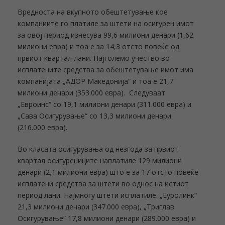
Вредноста на вкупното обештетување кое
компаниите го платиле за штети на осигурен имот
за овој период изнесува 99,6 милиони денари (1,62
милиони евра) и тоа е за 14,3 отсто повеќе од
првиот квартал лани. Најголемо учество во
исплатените средства за обештетување имот има
компанијата „АДОР Македонија“ и тоа е 21,7
милиони денари (353.000 евра). Следуваат
„Евроинс“ со 19,1 милиони денари (311.000 евра) и
„Сава Осигурување“ со 13,3 милиони денари
(216.000 евра).
Во класата осигурувања од незгода за првиот
квартал осигурениците наплатиле 129 милиони
денари (2,1 милиони евра) што е за 17 отсто повеќе
исплатени средства за штети во однос на истиот
период лани. Најмногу штети исплатиле: „Еуролинк“
21,3 милиони денари (347.000 евра), „Триглав
Осигурување“ 17,8 милиони денари (289.000 евра) и