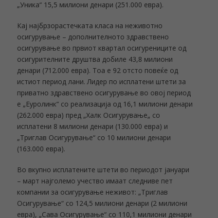
„Уника“ 15,5 милиони денари (251.000 евра).
Кај најбрзорастечката класа на неживотно
осигурување – дополнителното здравствено
осигурување во првиот квартал осигурениците од
осигурителните друштва добиле 43,8 милиони
денари (712.000 евра). Тоа е 92 отсто повеќе од
истиот период лани. Лидер по исплатени штети за
приватно здравствено осигурување во овој период
е „Еуролинк“ со реализација од 16,1 милиони денари
(262.000 евра) пред „Халк Осигурување„ со
исплатени 8 милиони денари (130.000 евра) и
„Триглав Осигурување“ со 10 милиони денари
(163.000 евра).
Во вкупно исплатените штети во периодот јануари
– март најголемо учество имаат следниве пет
компании за осигурување неживот: „Триглав
Осигурување“ со 124,5 милиони денари (2 милиони
евра), „Сава Осигурување“ со 110,1 милиони денари