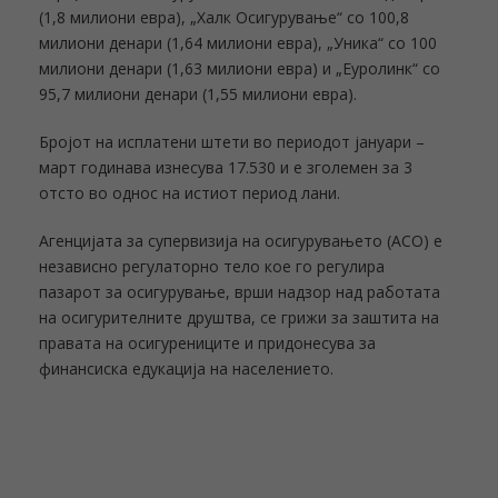
(1,8 милиони евра), „Халк Осигурување“ со 100,8
милиони денари (1,64 милиони евра), „Уника“ со 100
милиони денари (1,63 милиони евра) и „Еуролинк“ со
95,7 милиони денари (1,55 милиони евра).
Бројот на исплатени штети во периодот јануари –
март годинава изнесува 17.530 и е зголемен за 3
отсто во однос на истиот период лани.
Агенцијата за супервизија на осигурувањето (АСО) е
независно регулаторно тело кое го регулира
пазарот за осигурување, врши надзор над работата
на осигурителните друштва, се грижи за заштита на
правата на осигурениците и придонесува за
финансиска едукација на населението.