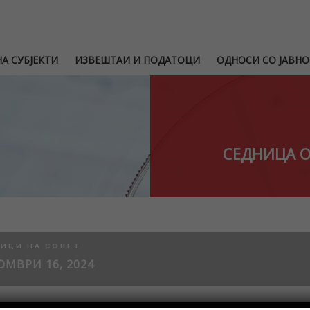
А СУБЈЕКТИ
ИЗВЕШТАИ И ПОДАТОЦИ
ОДНОСИ СО ЈАВНО
СЕДНИЦА О
ИЦИ НА СОВЕТ
ОМВРИ 16, 2024
Записник од 24-та седница на СнЕ на АСО одржана на 30 септемв