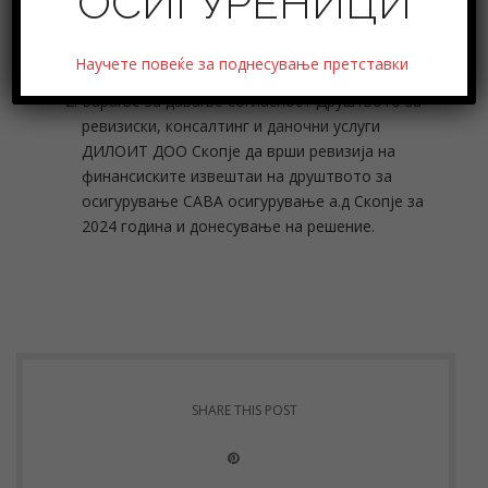
ОСИГУРЕНИЦИ
Записник од 22-та седница на СнЕ на АСО
Научете повеќе за поднесување претставки
одржана на 27 август, 2024 година;
Барање за давање согласност Друштвото за
ревизиски, консалтинг и даночни услуги
ДИЛОИТ ДОО Скопје да врши ревизија на
финансиските извештаи на друштвото за
осигурување САВА осигурување а.д Скопје за
2024 година и донесување на решение.
SHARE THIS POST