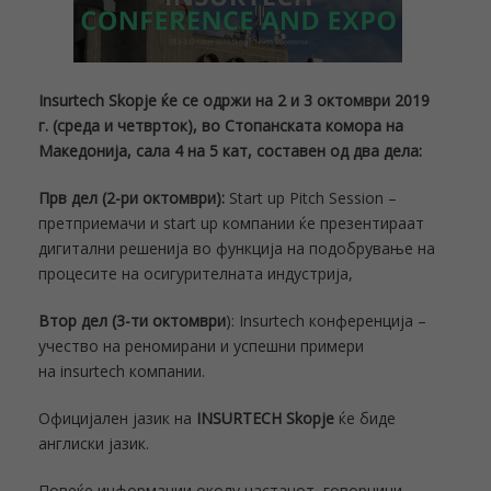
Insurtech Skopje ќе се одржи на 2 и 3 октомври 2019
г. (среда и четврток), во Стопанската комора на
Македонија, сала 4 на 5 кат, составен од два дела:
Прв дел (2-ри октомври):
Start
up Pitch Session
–
претприемачи и
start up
компании ќе презентираат
дигитални решенија во функција на подобрување на
процесите на осигурителната индустрија
,
Втор дел (3-ти октомври
):
Insurtech
конференција –
учество на реномирани и успешни примери
на
insurtech
компании.
Официјален јазик на
INSURTECH Skopje
ќе биде
англиски јазик.
Повеќе информации околу настанот, говорници,