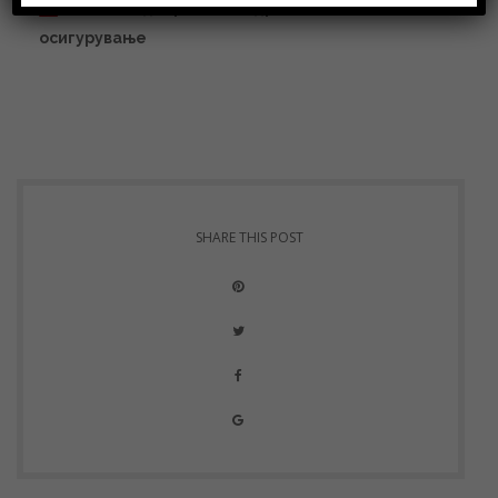
Закон за доброволно здравствено
осигурување
SHARE THIS POST