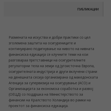
ПУБЛИКАЦИИ
Размената на искуства и добри практики со цел
зголемена заштита на осигурениците и
континуирано подигнување на нивото на нивната
финансиска едукација се клучните теми на кои
разговараа претставници на осигурителните
регулаторни тела на земји од Југоисточна Европа,
осигурителната индустрија и други вклучени страни
на денешната сесија организирана од македонската
Агенција за супервизија на осигурување (АСО) и
Организацијата за економска соработка и развој
(ОЕЦД) со поддршка на Министерството за
финансии на Кралството Холандија во рамки на
проектот за финансиска едукација.