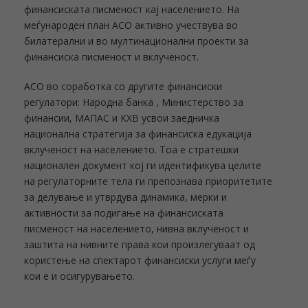
финансиската писменост кај населението. На
меѓународен план АСО активно учествува во
билатерални и во мултинационални проекти за
финансиска писменост и вклученост.
АСО во соработка со другите финансиски
регулатори: Народна банка , Министерство за
финансии, МАПАС и КХВ усвои заедничка
национална стратегија за финансиска едукација
вклученост на населението. Тоа е стратешки
национален документ кој ги идентификува целите
на регулаторните тела ги препознава приоритетите
за делување и утврдува динамика, мерки и
активности за подигање на финансиската
писменост на населението, нивна вклученост и
заштита на нивните права кои произлегуваат од
користење на спектарот финансиски услуги меѓу
кои е и осигурувањето.