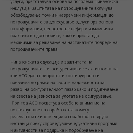
услуги, претставува основа за поголема финансиска
инклузија. Заштитата на потрошувачите вклучува:
обезбедување точни и навремени информации до
потрошувачите за донесување одлуки врз основа
на информации, непостоење нефер и измамнички
практики во договорите, како и пристап до
механизми за решавање на настанатите повреди на
потрошувачките права.
Финансиската едукација и заштитата на
потрошувачите т.е. осигурениците се активности на
кои АСО дава приоритет и континуирано ги
превзема во рамки на своите надлежности за
развој на осигурителниот пазар како и подигнување
на свеста на јавноста за улогата на осигурување.
При тоа АСО посветува особено внимание на
поттикнување на соработката помеѓу
релевантните институции и соработка со други
инстанци преку спроведување едукативни програми
и активности за поддршка и подобрување на