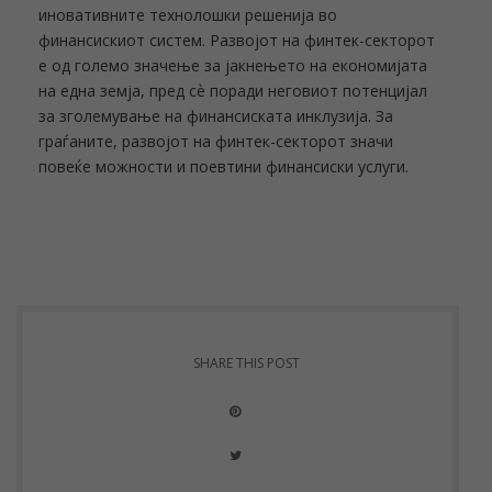
иновативните технолошки решенија во
финансискиот систем. Развојот на финтек-секторот
е од големо значење за јакнењето на економијата
на една земја, пред сѐ поради неговиот потенцијал
за зголемување на финансиската инклузија. За
граѓаните, развојот на финтек-секторот значи
повеќе можности и поевтини финансиски услуги.
SHARE THIS POST