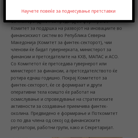
Максуд Али и претседателот на Советот на
експерти на АСО, Крсте Шајноски.
Научете повеќе за поднесување претставки
Со Меморандумот се предвидува формирање
Комитет за поддршка на развојот на иновациите во
финансискиот систем во Република Северна
Македонија (Комитет за финтек-секторот), чии
членови ќе бидат гувернерката, министерот за
финансии и претседателите на КХВ, МАПАС и АСО.
Со Комитетот ќе претседава гувернерот или
министерот за финансии, а претседателството ќе
ротира еднаш годишно. Покрај Комитетот за
финтек-секторот, ќе се формираат и други
оперативни тела коишто ќе работат на
осмислување и спроведување на стратегиските
активности за создавање приемчива финтек-
околина. Предвидено е формирање и Поткомитет
со по два члена од секој од финансиските
регулатори, работни групи, како и Секретаријат.