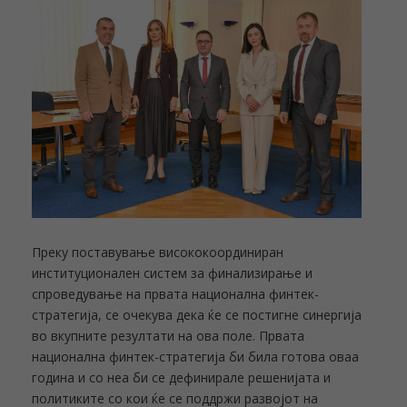
Преку поставување висококоординиран
институционален систем за финализирање и
спроведување на првата национална финтек-
стратегија, се очекува дека ќе се постигне синергија
во вкупните резултати на ова поле. Првата
национална финтек-стратегија би била готова оваа
година и со неа би се дефинирале решенијата и
политиките со кои ќе се поддржи развојот на