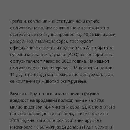
Граѓани, компании и институции лани купиле
осигурителни полиси за животно и за неживотно
осигурување во вкупна вредност од 10,06 милијарди
денари (163,7 милиони евра), покажуваат
официјалните агрегатни податоци на Агенцијата за
супервизија на осигурување (АСО) за состојбите на
осигурителниот пазар во 2020 година. На нашиот
осигурителен пазар оперираат 16 компании од кои
11 друштва продаваат неживотно осигурување, а 5
се компании за животно осигурување.
Вкупната бруто полисирана премија
(вкупна
вредност на продадени полиси)
лани е за 270,6
милиони денари (4,4 милиони евра) односно 5 отсто
пониска од вредноста на продадените полиси во
2019 година, кога сите осигурителни друштва
инкасирале 10,58 милијарди денари (172,1 милиони