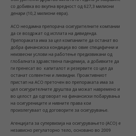
со добивка во вкупна вредност од 627,3 милиони
денари (10,2 милиони евра).
АСО неодамна препорача осигурителните компании
да се воздржат од исплата на дивиденда.
Препораката има за цел компаниите да останат во
добра финансиска кондиција во овие специфични и
неизвесни услови на работење предизвикани од
глобалната здравствена пандемија, а добивките да
ги пренесат во капиталот и резервите со цел да
останат солвентни и ликвидни. Проактивниот
пристап на АСО преточен во препораката има за
цел осигурителните друштва да можат навремено и
во целост да одговорат на финансиски побарувања
на осигурениците и нивните права кои
произлегуваат од договорите за осигурување.
Агенцијата за супервизија на осигурувањето (АСО) е
независно регулаторно тело, основано во 2009