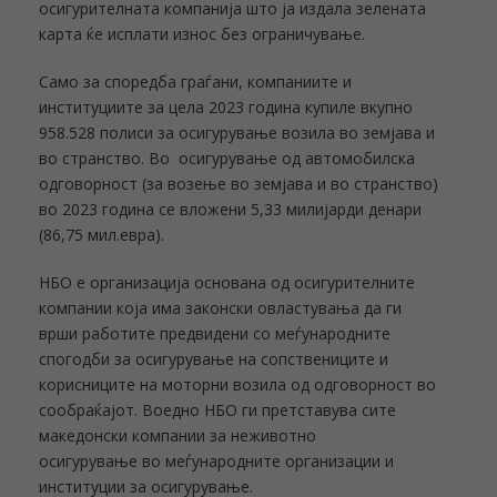
осигурителната компанија што ја издала зелената
карта ќе исплати износ без ограничување.
Само за споредба граѓани, компаниите и
институциите за цела 2023 година купиле вкупно
958.528 полиси за осигурување возила во земјава и
во странство. Во осигурување од автомобилска
одговорност (за возење во земјава и во странство)
во 2023 година се вложени 5,33 милијарди денари
(86,75 мил.евра).
НБО е организација основана од осигурителните
компании која има законски овластувања да ги
врши работите предвидени со меѓународните
спогодби за осигурување на сопствениците и
корисниците на моторни возила од одговорност во
сообраќајот. Воедно НБО ги претставува сите
македонски компании за неживотно
осигурување во меѓународните организации и
институции за осигурување.