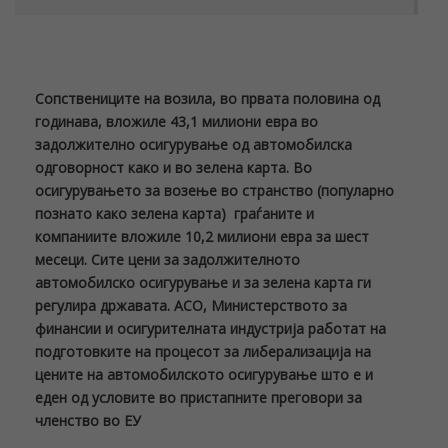
Сопствениците на возила, во првата половина од
годинава, вложиле 43,1 милиони евра во
задолжително oсигурување од автомобилска
одговорност како и во зелена карта. Во
осигурувањето за возење во странство (популарно
познато како зелена карта) граѓаните и
компаниите вложиле 10,2 милиони евра за шест
месеци. Сите цени за задолжителното
автомобилско осигурување и за зелена карта ги
регулира државата. АСО, Министерството за
финансии и осигурителната индустрија работат на
подготовките на процесот за либерализација на
цените на автомобилското осигурување што е и
еден од условите во пристапните преговори за
членство во ЕУ