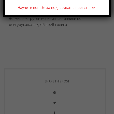
Научете повеќе за поднесување претставки
Во живо -стручен испит за застапници во
осигурување – 19.06.2026 година
SHARE THIS POST