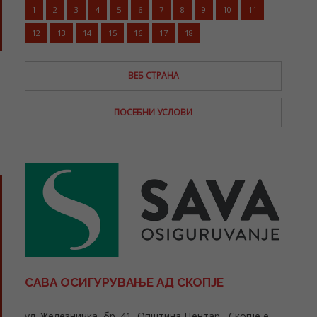
1
2
3
4
5
6
7
8
9
10
11
12
13
14
15
16
17
18
ВЕБ СТРАНА
ПОСЕБНИ УСЛОВИ
САВА ОСИГУРУВАЊЕ АД СКОПЈЕ
ул. Железничка, бр. 41, Општина Центар, Скопје e-