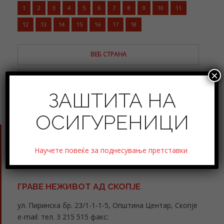
1
2
3
4
5
6
7
8
9
10
11
12
13
14
15
16
17
18
ВЕБ СТРАНА
×
ПОСЕБНИ УСЛОВИ
ЗАШТИТА НА
ОСИГУРЕНИЦИ
Научете повеќе за поднесување претставки
ГРАВЕ НЕЖИВОТ АД СКОПЈЕ
ул. Пиринска бр. 23/1-1-1-5, Општина Центар, Скопје
e-mail: тел. 3 215 515 факс: