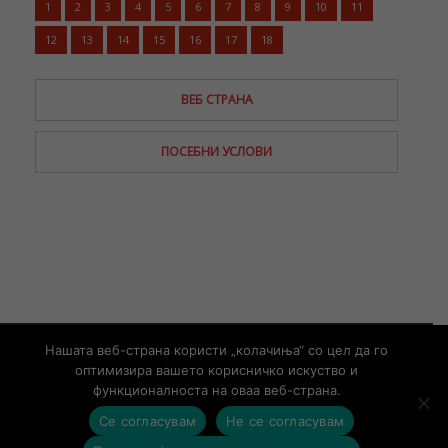
1
2
3
4
5
6
7
8
9
10
11
12
13
14
15
16
17
18
ВЕБ СТРАНА
ПОСЕБНИ УСЛОВИ
© Copyright 2019 – Developed by
UNET
Нашата веб-страна користи „колачиња“ со цел да го
оптимизира вашето корисничко искуство и
Информации од јавен карактер
Контакт
функционалноста на оваа веб-страна.
Се согласувам
Не се согласувам
contact@aso.mk