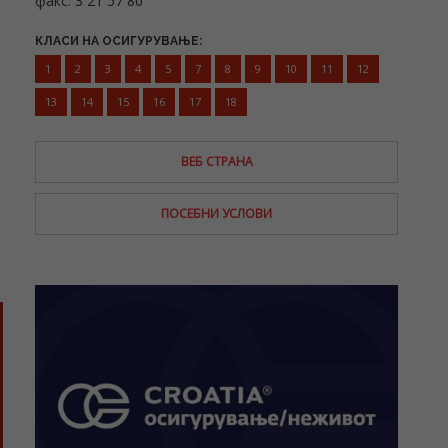
факс: 3 21 57 80
КЛАСИ НА ОСИГУРУВАЊЕ:
1
2
3
4
5
7
8
9
10
11
12
13
14
15
16
17
18
ВЕБ СТРАНА
ПОСЕБНИ УСЛОВИ